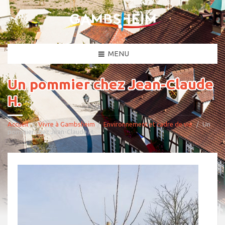
MENU
Un pommier chez Jean-Claude
H.
Accueil
Vivre à Gambsheim
Environnement et cadre de vie
Un
pommier chez Jean-Claude H.