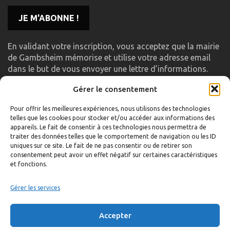
En validant votre inscription, vous acceptez que la mairie
de Gambsheim mémorise et utilise votre adresse email
dans le but de vous envoyer une lettre d’informations.
Gérer le consentement
LIENS UTILES
Pour offrir les meilleures expériences, nous utilisons des technologies
telles que les cookies pour stocker et/ou accéder aux informations des
Accueil
appareils. Le fait de consentir à ces technologies nous permettra de
traiter des données telles que le comportement de navigation ou les ID
Formulaire de contact
uniques sur ce site. Le fait de ne pas consentir ou de retirer son
consentement peut avoir un effet négatif sur certaines caractéristiques
Gambs TV
et fonctions.
Plan du site
Mentions légales
Gérer les services
Politique de confidentialité
Accepter
Extranet élu