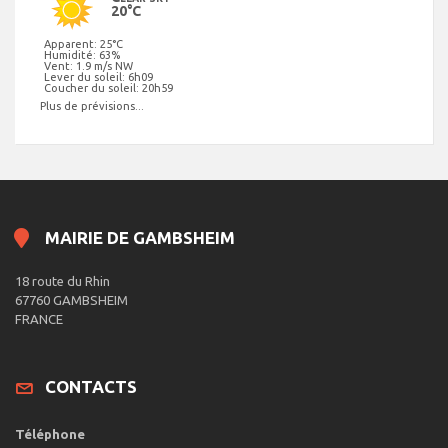
20°C
Apparent: 25°C
Humidité: 63%
Vent: 1.9 m/s NW
Lever du soleil: 6h09
Coucher du soleil: 20h59
Plus de prévisions...
MAIRIE DE GAMBSHEIM
18 route du Rhin
67760 GAMBSHEIM
FRANCE
CONTACTS
Téléphone