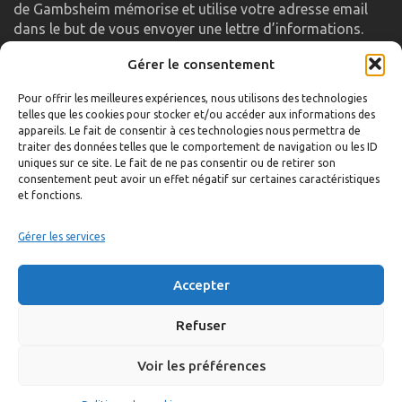
de Gambsheim mémorise et utilise votre adresse email
dans le but de vous envoyer une lettre d’informations.
Gérer le consentement
LIENS UTILES
Pour offrir les meilleures expériences, nous utilisons des technologies
telles que les cookies pour stocker et/ou accéder aux informations des
Accueil
appareils. Le fait de consentir à ces technologies nous permettra de
traiter des données telles que le comportement de navigation ou les ID
Formulaire de contact
uniques sur ce site. Le fait de ne pas consentir ou de retirer son
consentement peut avoir un effet négatif sur certaines caractéristiques
Gambs TV
et fonctions.
Plan du site
Mentions légales
Gérer les services
Politique de confidentialité
Accepter
Extranet élu
Politique de cookies
Refuser
Voir les préférences
©
Réalisation:
Anne Vonthron