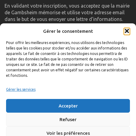
En validant votre inscription, vous acceptez que la mairie
de Gambsheim mémorise et utilise votre adresse email
dans le but de vous envoyer une lettre d’informations.
Gérer le consentement
LIENS UTILES
Pour offrir les meilleures expériences, nous utilisons des technologies
telles que les cookies pour stocker et/ou accéder aux informations des
Accueil
appareils. Le fait de consentir à ces technologies nous permettra de
traiter des données telles que le comportement de navigation ou les ID
Formulaire de contact
uniques sur ce site. Le fait de ne pas consentir ou de retirer son
consentement peut avoir un effet négatif sur certaines caractéristiques
Gambs TV
et fonctions.
Plan du site
Mentions légales
Gérer les services
Politique de confidentialité
Accepter
Extranet élu
Politique de cookies
Refuser
Voir les préférences