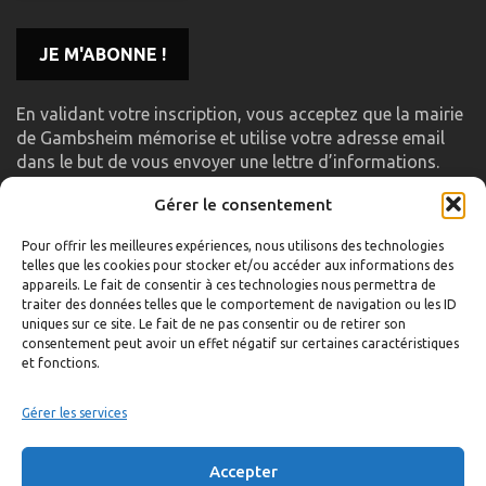
En validant votre inscription, vous acceptez que la mairie
de Gambsheim mémorise et utilise votre adresse email
dans le but de vous envoyer une lettre d’informations.
Gérer le consentement
LIENS UTILES
Pour offrir les meilleures expériences, nous utilisons des technologies
telles que les cookies pour stocker et/ou accéder aux informations des
Accueil
appareils. Le fait de consentir à ces technologies nous permettra de
traiter des données telles que le comportement de navigation ou les ID
Formulaire de contact
uniques sur ce site. Le fait de ne pas consentir ou de retirer son
consentement peut avoir un effet négatif sur certaines caractéristiques
Gambs TV
et fonctions.
Plan du site
Mentions légales
Gérer les services
Politique de confidentialité
Accepter
Extranet élu