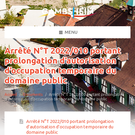
MENU
Arrêté N°T 2022/010 portant
prolongation d’autorisation
d’occupation temporaire du
domaine public
Accueil
Documents
Arrêté N°T 2022/010 portant prolongation
d’autorisation d’occupation temporaire du domaine public
Arrêté N°T 2022/010 portant prolongation
d’autorisation d’occupation temporaire du
domaine public