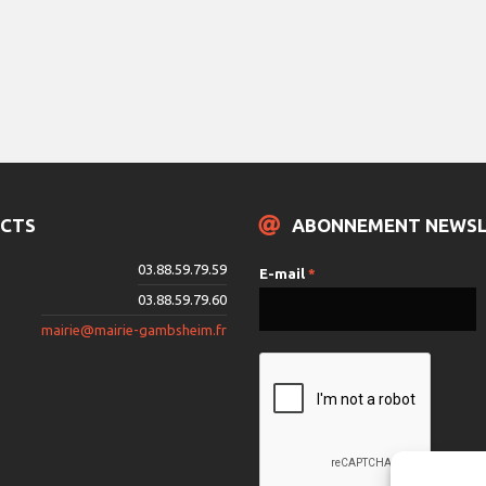
CTS
ABONNEMENT NEWS
03.88.59.79.59
E-mail
*
03.88.59.79.60
mairie@mairie-gambsheim.fr