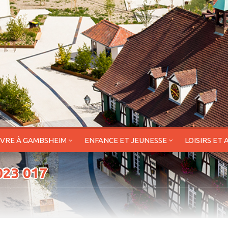
IVRE À GAMBSHEIM
ENFANCE ET JEUNESSE
LOISIRS ET 
023 017