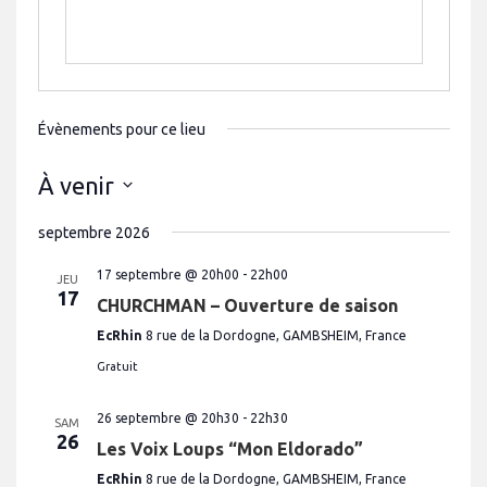
Évènements pour ce lieu
À venir
S
é
septembre 2026
l
e
c
17 septembre @ 20h00
-
22h00
JEU
t
17
CHURCHMAN – Ouverture de saison
i
o
EcRhin
8 rue de la Dordogne, GAMBSHEIM, France
n
n
Gratuit
e
z
u
26 septembre @ 20h30
-
22h30
n
SAM
e
26
Les Voix Loups “Mon Eldorado”
d
a
EcRhin
8 rue de la Dordogne, GAMBSHEIM, France