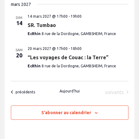
mars 2027
14 mars 2027 @ 17h00
-
19h00
DIM
14
SR. Tumbao
EcRhin
8 rue de la Dordogne, GAMBSHEIM, France
20 mars 2027 @ 17h00
-
18h00
SAM
20
“Les voyages de Couac : la Terre”
EcRhin
8 rue de la Dordogne, GAMBSHEIM, France
Aujourd’hui
Évènements
suivants
Évènements
précédents
S’abonner au calendrier