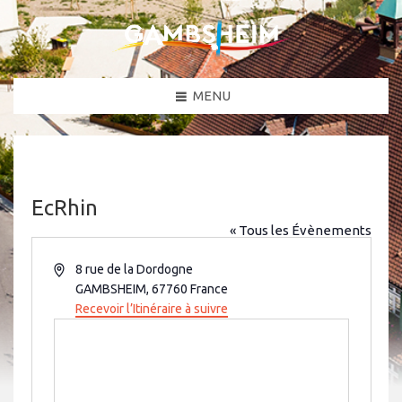
MENU
EcRhin
« Tous les Évènements
A
8 rue de la Dordogne
d
GAMBSHEIM
,
67760
France
r
Recevoir l’Itinéraire à suivre
e
s
s
e