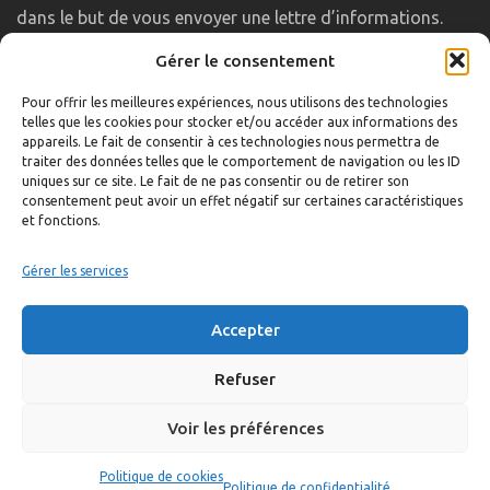
dans le but de vous envoyer une lettre d’informations.
Gérer le consentement
LIENS UTILES
Pour offrir les meilleures expériences, nous utilisons des technologies
telles que les cookies pour stocker et/ou accéder aux informations des
Accueil
appareils. Le fait de consentir à ces technologies nous permettra de
traiter des données telles que le comportement de navigation ou les ID
Formulaire de contact
uniques sur ce site. Le fait de ne pas consentir ou de retirer son
consentement peut avoir un effet négatif sur certaines caractéristiques
Gambs TV
et fonctions.
Plan du site
Mentions légales
Gérer les services
Politique de confidentialité
Accepter
Extranet élu
Politique de cookies
Refuser
Voir les préférences
©
Réalisation:
Anne Vonthron
Politique de cookies
Politique de confidentialité