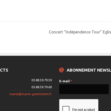
Concert “Indépendence Tour” Egli
CTS
ABONNEMENT NEWS
03.88.59.79.59
E-mail
*
03.88.59.79.60
mairie@mairie-gambsheim.fr