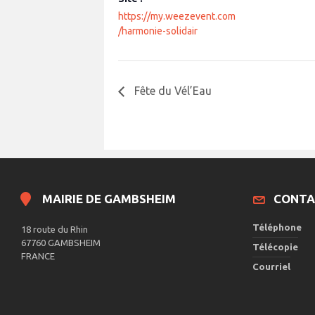
https://my.weezevent.com
/harmonie-solidair
Fête du Vél’Eau
MAIRIE DE GAMBSHEIM
CONTA
Téléphone
18 route du Rhin
67760 GAMBSHEIM
Télécopie
FRANCE
Courriel