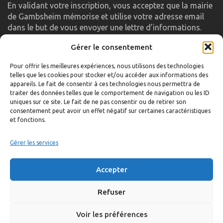
En validant votre inscription, vous acceptez que la mairie
de Gambsheim mémorise et utilise votre adresse email
dans le but de vous envoyer une lettre d’informations.
Gérer le consentement
LIENS UTILES
Pour offrir les meilleures expériences, nous utilisons des technologies
telles que les cookies pour stocker et/ou accéder aux informations des
Accueil
appareils. Le fait de consentir à ces technologies nous permettra de
traiter des données telles que le comportement de navigation ou les ID
Formulaire de contact
uniques sur ce site. Le fait de ne pas consentir ou de retirer son
consentement peut avoir un effet négatif sur certaines caractéristiques
Gambs TV
et fonctions.
Plan du site
Mentions légales
Gérer les services
Politique de confidentialité
Accepter
Extranet élu
Politique de cookies
Refuser
Voir les préférences