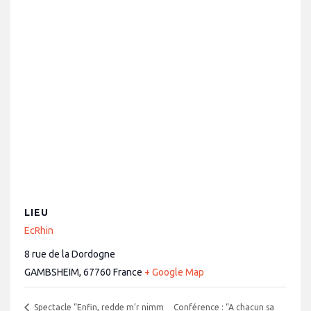
LIEU
EcRhin
8 rue de la Dordogne
GAMBSHEIM
,
67760
France
+ Google Map
Conférence : “A chacun sa
Spectacle “Enfin, redde m’r nimm