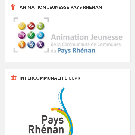
s
s
s
s
s
s
s
t
ANIMATION JEUNESSE PAYS RHÉNAN
s
INTERCOMMUNALITÉ CCPR