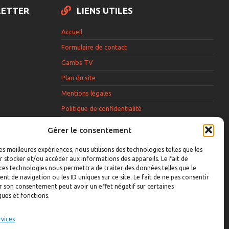
LETTER
LIENS UTILES
Accueil
Formulaire de contact
Gambs TV
Plan du site
Mentions légales
Politique de confidentialité
Extranet élu
Gérer le consentement
Politique de cookies
les meilleures expériences, nous utilisons des technologies telles que les
 stocker et/ou accéder aux informations des appareils. Le fait de
ces technologies nous permettra de traiter des données telles que le
 de navigation ou les ID uniques sur ce site. Le fait de ne pas consentir
r son consentement peut avoir un effet négatif sur certaines
acceptez que la
ques et fonctions.
ilise votre
envoyer une
rvices