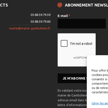
CTS
ABONNEMENT NEWS
03.88.59.79.59
E-mail
*
03.88.59.79.60
mairie@mairie-gambsheim.fr
Pour offrir 
cookies pour
consentir à 
comportement
ou de retire
En validant votre inscription, vous 
caractéristi
mairie de Gambsheim mémorise et ut
adresse email dans le but de vous 
Gérer les se
lettre d’informations.