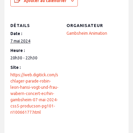
Ajouter au calendrier
DÉTAILS
ORGANISATEUR
Gambsheim Animation
Date :
7 mai 2024
Heure :
20h30 - 22h30
Site :
https://web.digitick.com/s
chlager-parade-robin-
leon-hansi-vogt-und-frau-
wabern-concert-ecrhin-
gambsheim-07-mai-2024-
css5-producson-pg101-
ri10066177.html