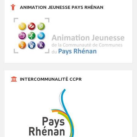
s
s
s
s
s
s
s
t
ANIMATION JEUNESSE PAYS RHÉNAN
s
INTERCOMMUNALITÉ CCPR