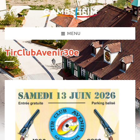
MENU
TirClubAvenir30e
Accueil