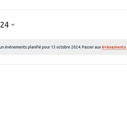
024
un évènements planifié pour 13 octobre 2024. Passer aux
évènements 
N
o
t
i
c
e