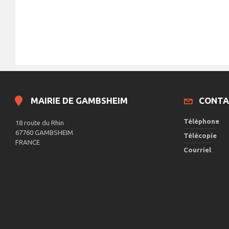
n
i
t
s
o
p
a
n
r
m
d
o
e
t
-
v
c
l
u
é
MAIRIE DE GAMBSHEIM
CONTA
.
e
s
Téléphone
18 route du Rhin
67760 GAMBSHEIM
É
Télécopie
FRANCE
v
Courriel
è
n
e
m
e