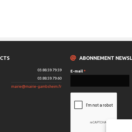
CTS
ABONNEMENT NEWS
03.88.59.79.59
E-mail
*
03.88.59.79.60
mairie@mairie-gambsheim.fr