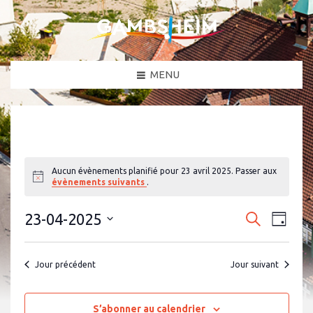
MENU
Aucun évènements planifié pour 23 avril 2025. Passer aux
N
évènements suivants
.
o
t
N
R
i
23-04-2025
R
J
c
a
e
e
S
o
e
c
v
é
u
c
h
l
i
r
Jour précédent
Jour suivant
e
e
g
h
c
r
a
t
e
c
i
t
h
o
S’abonner au calendrier
r
i