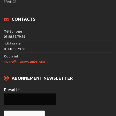
e
FRANCE
v
u
CONTACTS
e
s
Téléphone
É
03.88.59.79.59
v
Télécopie
03.88.59.79.60
è
Courriel
n
mairie@mairie-gambsheim.fr
e
m
ABONNEMENT NEWSLETTER
e
n
E-mail
*
t
s