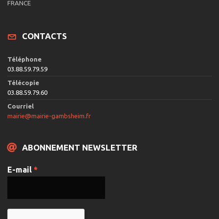
e
FRANCE
v
u
CONTACTS
e
s
Téléphone
É
03.88.59.79.59
v
Télécopie
03.88.59.79.60
è
Courriel
n
mairie@mairie-gambsheim.fr
e
m
ABONNEMENT NEWSLETTER
e
n
E-mail
*
t
s