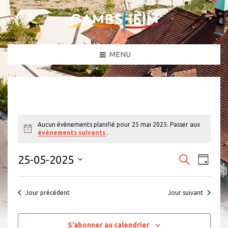
MENU
Aucun évènements planifié pour 25 mai 2025. Passer aux
N
évènements suivants
.
o
t
N
R
i
25-05-2025
R
J
c
a
e
e
S
o
e
c
v
é
u
c
h
l
i
r
Jour précédent
Jour suivant
e
e
g
h
c
r
a
t
e
c
i
t
h
o
S’abonner au calendrier
r
i