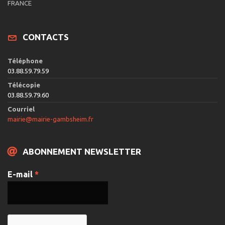
e
FRANCE
s
É
CONTACTS
v
è
Téléphone
n
03.88.59.79.59
e
Télécopie
03.88.59.79.60
m
Courriel
e
mairie@mairie-gambsheim.fr
n
t
ABONNEMENT NEWSLETTER
s
E-mail
*