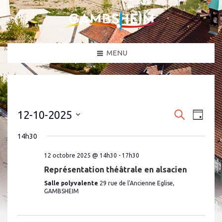
MENU
N
R
12-10-2025
R
J
a
e
e
S
o
c
v
é
u
14h30
c
h
l
i
r
e
e
g
h
c
12 octobre 2025 @ 14h30
-
17h30
r
a
t
e
c
Représentation théâtrale en alsacien
i
t
h
o
r
i
Salle polyvalente
29 rue de l'Ancienne Eglise,
e
n
o
GAMBSHEIM
c
n
e
n
h
z
d
u
e
e