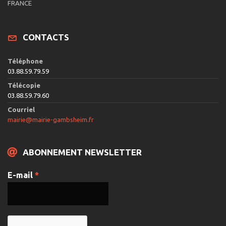
e
FRANCE
s
É
CONTACTS
v
è
Téléphone
n
03.88.59.79.59
e
Télécopie
03.88.59.79.60
m
Courriel
e
mairie@mairie-gambsheim.fr
n
t
ABONNEMENT NEWSLETTER
s
E-mail
*