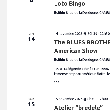
8
Loto Bingo
EcRhin
8 rue de la Dordogne, GAMB
14 novembre 2025 @ 20h30
-
22h30
VEN
14
The BLUES BROTHE
American Show
EcRhin
8 rue de la Dordogne, GAMB
1978 : La légende est née ! En 1996, l
immense drapeau américain flotte, les
30€
15 novembre 2025 @ 8h30
-
12h00
SAM
15
Atelier “bredele”