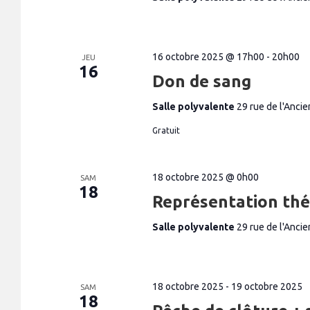
n
i
t
s
o
p
a
n
r
16 octobre 2025 @ 17h00
-
20h00
JEU
m
16
d
o
Don de sang
e
t
-
v
Salle polyvalente
29 rue de l'Anc
c
l
u
é
Gratuit
.
e
s
18 octobre 2025 @ 0h00
SAM
É
18
Représentation thé
v
è
Salle polyvalente
29 rue de l'Anc
n
e
m
18 octobre 2025
-
19 octobre 2025
SAM
e
18