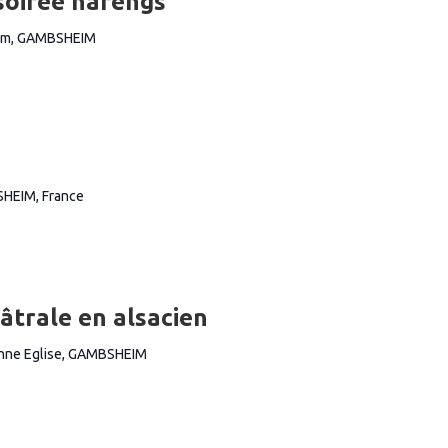
soirée harengs
im, GAMBSHEIM
SHEIM, France
âtrale en alsacien
ienne Eglise, GAMBSHEIM