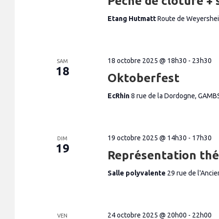
Pêche de clôture + 
n
t
Etang Hutmatt
Route de Weyershe
s
18 octobre 2025 @ 18h30
-
23h30
SAM
18
Oktoberfest
EcRhin
8 rue de la Dordogne, GAMB
19 octobre 2025 @ 14h30
-
17h30
DIM
19
Représentation thé
Salle polyvalente
29 rue de l'Anc
24 octobre 2025 @ 20h00
-
22h00
VEN