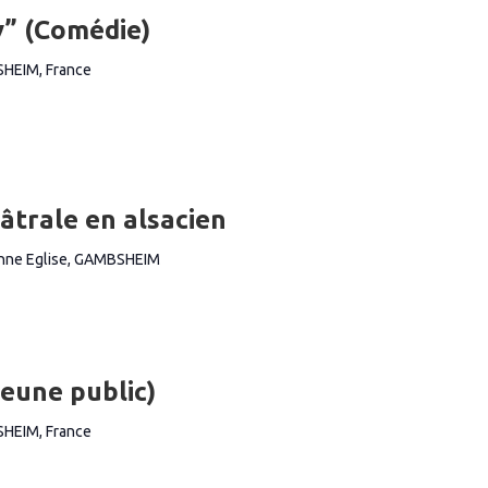
y” (Comédie)
SHEIM, France
âtrale en alsacien
ienne Eglise, GAMBSHEIM
jeune public)
SHEIM, France