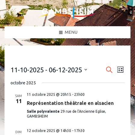
MENU
N
R
11-10-2025
 - 
06-12-2025
R
L
a
e
e
S
i
c
v
é
s
octobre 2025
c
h
l
i
t
e
e
g
h
e
c
11 octobre 2025 @ 20h15
-
23h00
r
SAM
a
t
11
e
c
Représentation théâtrale en alsacien
i
t
h
o
r
i
Salle polyvalente
29 rue de l'Ancienne Eglise,
e
n
o
GAMBSHEIM
c
n
e
n
h
z
d
u
12 octobre 2025 @ 14h30
-
17h30
DIM
e
e