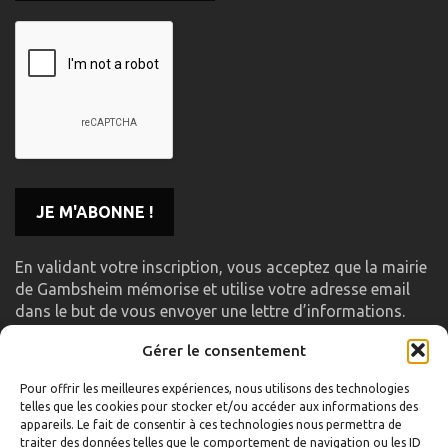
En validant votre inscription, vous acceptez que la mairie
de Gambsheim mémorise et utilise votre adresse email
dans le but de vous envoyer une lettre d’informations.
Gérer le consentement
LIENS UTILES
Pour offrir les meilleures expériences, nous utilisons des technologies
telles que les cookies pour stocker et/ou accéder aux informations des
Accueil
appareils. Le fait de consentir à ces technologies nous permettra de
traiter des données telles que le comportement de navigation ou les ID