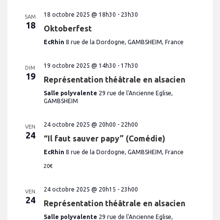
e
18 octobre 2025 @ 18h30
-
23h30
s
SAM
18
Oktoberfest
É
v
EcRhin
8 rue de la Dordogne, GAMBSHEIM, France
è
19 octobre 2025 @ 14h30
-
17h30
n
DIM
19
Représentation théâtrale en alsacien
e
Salle polyvalente
29 rue de l'Ancienne Eglise,
m
GAMBSHEIM
e
n
24 octobre 2025 @ 20h00
-
22h00
VEN
24
t
“Il faut sauver papy” (Comédie)
s
EcRhin
8 rue de la Dordogne, GAMBSHEIM, France
20€
24 octobre 2025 @ 20h15
-
23h00
VEN
24
Représentation théâtrale en alsacien
Salle polyvalente
29 rue de l'Ancienne Eglise,