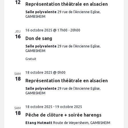
n
12
Représentation théâtrale en alsacien
e
v
e
d
u
Salle polyvalente
29 rue de l'Ancienne Eglise,
a
t
e
GAMBSHEIM
t
n
e
s
.
É
a
16 octobre 2025 @ 17h00
-
20h00
JEU
v
16
v
Don de sang
è
i
n
Salle polyvalente
29 rue de l'Ancienne Eglise,
e
GAMBSHEIM
g
m
Gratuit
a
e
t
n
18 octobre 2025 @ 0h00
t
SAM
i
18
Représentation théâtrale en alsacien
o
Salle polyvalente
29 rue de l'Ancienne Eglise,
n
GAMBSHEIM
d
e
18 octobre 2025
-
19 octobre 2025
SAM
18
v
Pêche de clôture + soirée harengs
u
Etang Hutmatt
Route de Weyersheim, GAMBSHEIM