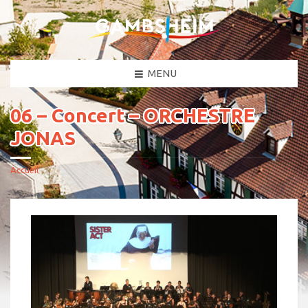
MENU
06 – Concert – ORCHESTRE
JONAS
Accueil