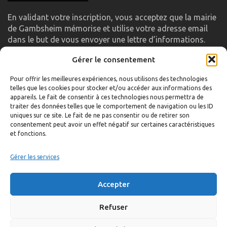
En validant votre inscription, vous acceptez que la mairie
de Gambsheim mémorise et utilise votre adresse email
dans le but de vous envoyer une lettre d’informations.
Gérer le consentement
LIENS UTILES
Pour offrir les meilleures expériences, nous utilisons des technologies
telles que les cookies pour stocker et/ou accéder aux informations des
Accueil
appareils. Le fait de consentir à ces technologies nous permettra de
traiter des données telles que le comportement de navigation ou les ID
Formulaire de contact
uniques sur ce site. Le fait de ne pas consentir ou de retirer son
consentement peut avoir un effet négatif sur certaines caractéristiques
Gambs TV
et fonctions.
Plan du site
Mentions légales
Gérer les services
Politique de confidentialité
Accepter
Extranet élu
Politique de cookies
Refuser