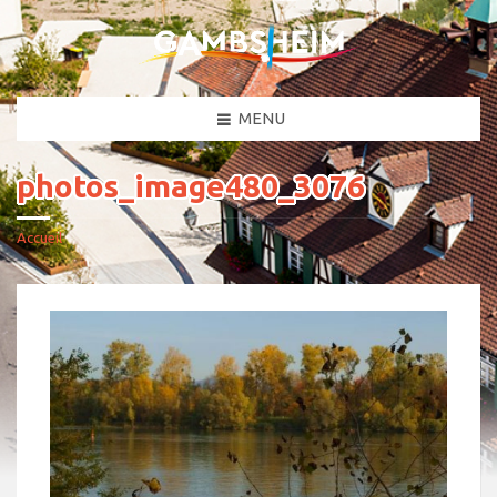
MENU
photos_image480_3076
Accueil