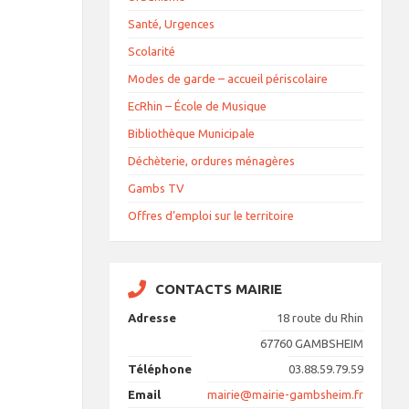
Santé, Urgences
Scolarité
Modes de garde – accueil périscolaire
EcRhin – École de Musique
Bibliothèque Municipale
Déchèterie, ordures ménagères
Gambs TV
Offres d’emploi sur le territoire
CONTACTS MAIRIE
Adresse
18 route du Rhin
67760 GAMBSHEIM
Téléphone
03.88.59.79.59
Email
mairie@mairie-gambsheim.fr