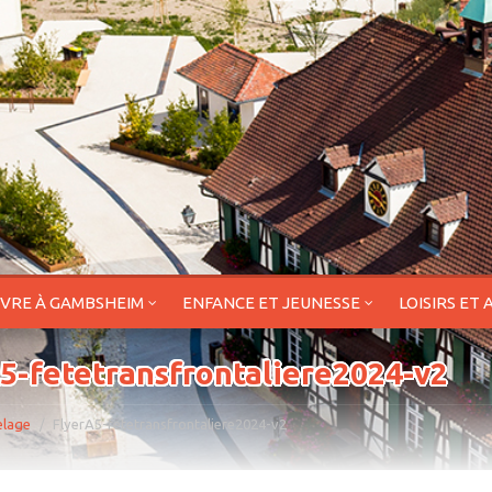
IVRE À GAMBSHEIM
ENFANCE ET JEUNESSE
LOISIRS ET 
5-fetetransfrontaliere2024-v2
lage
FlyerA5-fetetransfrontaliere2024-v2