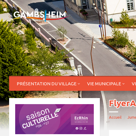
PRÉSENTATION DU VILLAGE
VIE MUNICIPALE
V
FlyerA
Accueil
Jume