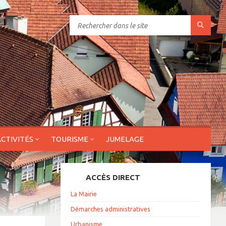
ACTIVITÉS
TOURISME
JUMELAGE
ACCÈS DIRECT
La Mairie
Démarches administratives
Urbanisme