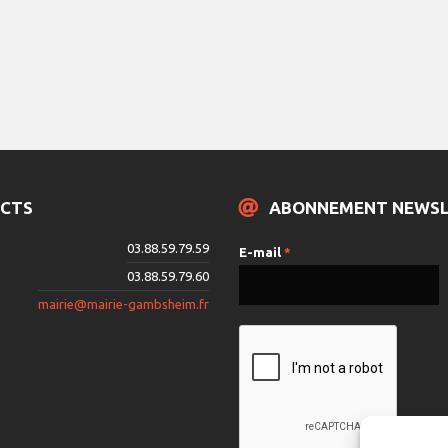
CTS
ABONNEMENT NEWS
03.88.59.79.59
E-mail
*
03.88.59.79.60
mairie@mairie-gambsheim.fr