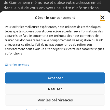
de Gambsheim mémorise et utilise votre adresse email
dans le but de vous envoyer une lettre d’informations.
Gérer le consentement
LIENS UTILES
Pour offrir les meilleures expériences, nous utilisons des technologies
telles que les cookies pour stocker et/ou accéder aux informations des
Accueil
appareils. Le fait de consentir à ces technologies nous permettra de
traiter des données telles que le comportement de navigation ou les ID
Formulaire de contact
uniques sur ce site. Le fait de ne pas consentir ou de retirer son
consentement peut avoir un effet négatif sur certaines caractéristiques
Gambs TV
et fonctions.
Plan du site
Mentions légales
Gérer les services
Politique de confidentialité
Accepter
Extranet élu
Politique de cookies
Refuser
Voir les préférences
©
Réalisation:
Anne Vonthron