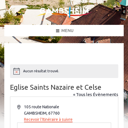
MENU
Aucun résultat trouvé.
N
o
t
Eglise Saints Nazaire et Celse
i
c
« Tous les Évènements
e
A
105 route Nationale
d
GAMBSHEIM
,
67760
r
Recevoir l’Itinéraire à suivre
e