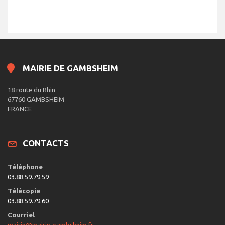
n
e
d
a
t
e
.
MAIRIE DE GAMBSHEIM
18 route du Rhin
67760 GAMBSHEIM
FRANCE
CONTACTS
Téléphone
03.88.59.79.59
Télécopie
03.88.59.79.60
Courriel
mairie@mairie-gambsheim.fr