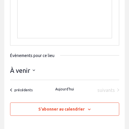
s
s
e
Évènements pour ce lieu
À venir
S
é
l
Aujourd’hui
Évènements
e
suivants
Évènements
précédents
c
t
i
o
S’abonner au calendrier
n
n
e
z
u