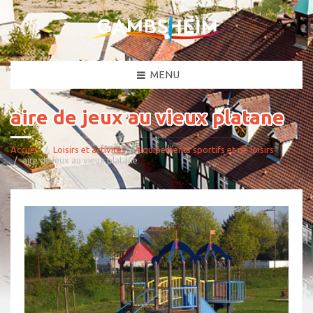
MENU
aire de jeux au vieux platane
Accueil
Loisirs et activités
Equipements sportifs et de loisirs
aire de jeux au vieux platane