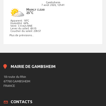
Gambsheim
7 août 2026, 12h41
Mainly clear
25°C
Apparent: 18°C
Humidité: 64%
Vent: 3.4 m/s NNE
Lever du soleil: 6h10
Coucher du soleil: 20h57
Plus de prévisions...
MAIRIE DE GAMBSHEIM
18 route du Rhin
67760 GAMBSHEIM
FRANCE
CONTACTS