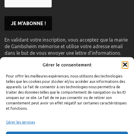
En validant votre inscription, vous acceptez que la mairie
de Gambsheim mémorise et utilise votre adresse email
dans le but de vous envoyer une lettre d’informations.
Gérer le consentement
LIENS UTILES
Pour offrir les meilleures expériences, nous utilisons des technologies
telles que les cookies pour stocker et/ou accéder aux informations des
Accueil
appareils. Le fait de consentir à ces technologies nous permettra de
traiter des données telles que le comportement de navigation ou les ID
Formulaire de contact
uniques sur ce site. Le fait de ne pas consentir ou de retirer son
consentement peut avoir un effet négatif sur certaines caractéristiques
Gambs TV
et fonctions.
Plan du site
Mentions légales
Gérer les services
Politique de confidentialité