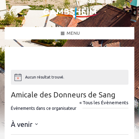
MENU
Aucun résultat trouvé.
N
o
t
Amicale des Donneurs de Sang
i
c
« Tous les Évènements
e
Évènements dans ce organisateur
À venir
S
é