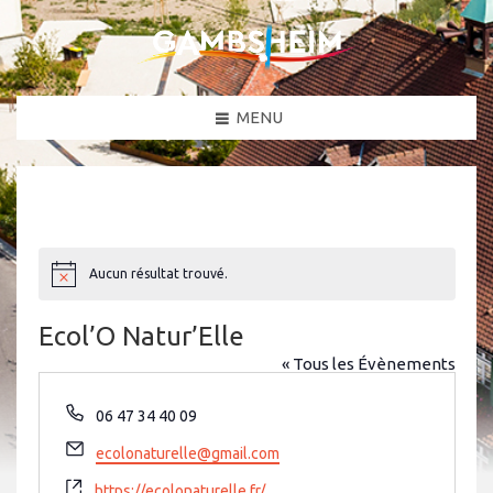
MENU
Aucun résultat trouvé.
N
o
t
Ecol’O Natur’Elle
i
c
« Tous les Évènements
e
T
06 47 34 40 09
é
E
ecolonaturelle@gmail.com
l
m
é
S
https://ecolonaturelle.fr/