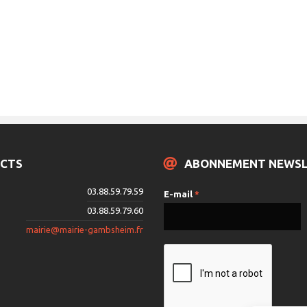
CTS
ABONNEMENT NEWS
03.88.59.79.59
E-mail
*
03.88.59.79.60
mairie@mairie-gambsheim.fr