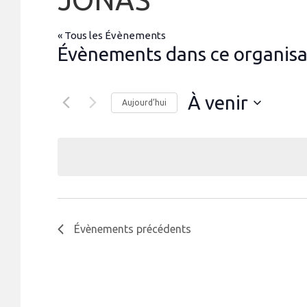
« Tous les Évènements
Évènements dans ce organis
À venir
Aujourd’hui
S
é
l
e
c
t
i
o
n
n
e
Évènements
précédents
z
u
n
e
d
a
t
e