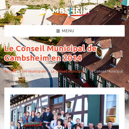
MENU
Le Conseil Municipal de
Gambsheim en 2014
Accueil
Vie municipale
Le conseil municipal
Le Conseil Municipal
de Gambsheim en 2014