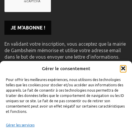
En validant votre inscription, vous acceptez que la mairie
de Gambsheim mémorise et utilise votre adresse email
dans le but de vous envoyer une lettre d’informations.
Gérer le consentement
LIENS UTILES
Pour offrir les meilleures expériences, nous utilisons des technologies
telles que les cookies pour stocker et/ou accéder aux informations des
Accueil
appareils. Le fait de consentir à ces technologies nous permettra de
traiter des données telles que le comportement de navigation ou les ID
Formulaire de contact
uniques sur ce site. Le fait de ne pas consentir ou de retirer son
consentement peut avoir un effet négatif sur certaines caractéristiques
Gambs TV
et fonctions.
Plan du site
Mentions légales
Gérer les services