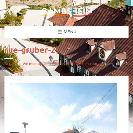
MENU
rue-gruber-2
Accueil
Vie municipale
Projets et travaux en cours
rue-gruber-2