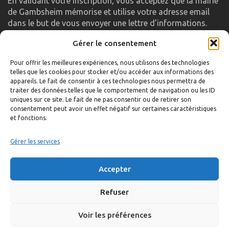
En validant votre inscription, vous acceptez que la mairie
de Gambsheim mémorise et utilise votre adresse email
dans le but de vous envoyer une lettre d’informations.
Gérer le consentement
LIENS UTILES
Pour offrir les meilleures expériences, nous utilisons des technologies
telles que les cookies pour stocker et/ou accéder aux informations des
Accueil
appareils. Le fait de consentir à ces technologies nous permettra de
traiter des données telles que le comportement de navigation ou les ID
Formulaire de contact
uniques sur ce site. Le fait de ne pas consentir ou de retirer son
consentement peut avoir un effet négatif sur certaines caractéristiques
Gambs TV
et fonctions.
Plan du site
Mentions légales
Gérer les services
Politique de confidentialité
Accepter
Extranet élu
Politique de cookies
Refuser
Voir les préférences