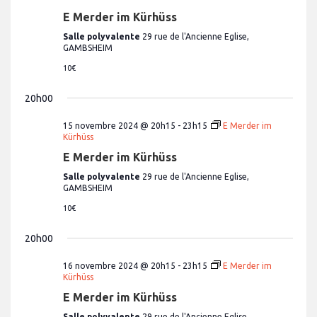
e
E Merder im Kürhüss
s
Salle polyvalente
29 rue de l'Ancienne Eglise,
É
GAMBSHEIM
v
10€
è
20h00
n
e
15 novembre 2024 @ 20h15
-
23h15
E Merder im
m
Kürhüss
e
E Merder im Kürhüss
n
Salle polyvalente
29 rue de l'Ancienne Eglise,
GAMBSHEIM
t
10€
s
20h00
16 novembre 2024 @ 20h15
-
23h15
E Merder im
Kürhüss
E Merder im Kürhüss
Salle polyvalente
29 rue de l'Ancienne Eglise,