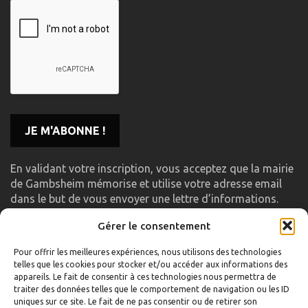
En validant votre inscription, vous acceptez que la mairie
de Gambsheim mémorise et utilise votre adresse email
dans le but de vous envoyer une lettre d’informations.
Gérer le consentement
LIENS UTILES
Pour offrir les meilleures expériences, nous utilisons des technologies
telles que les cookies pour stocker et/ou accéder aux informations des
Accueil
appareils. Le fait de consentir à ces technologies nous permettra de
traiter des données telles que le comportement de navigation ou les ID
Formulaire de contact
uniques sur ce site. Le fait de ne pas consentir ou de retirer son