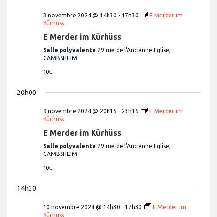
n
e
v
e
d
3 novembre 2024 @ 14h30
-
17h30
E Merder im
u
a
t
Kürhüss
e
t
n
E Merder im Kürhüss
e
s
.
É
a
Salle polyvalente
29 rue de l'Ancienne Eglise,
v
GAMBSHEIM
v
è
10€
i
n
e
g
20h00
m
a
e
9 novembre 2024 @ 20h15
-
23h15
E Merder im
t
n
Kürhüss
t
i
E Merder im Kürhüss
o
Salle polyvalente
29 rue de l'Ancienne Eglise,
n
GAMBSHEIM
d
10€
e
14h30
v
u
10 novembre 2024 @ 14h30
-
17h30
E Merder im
Kürhüss