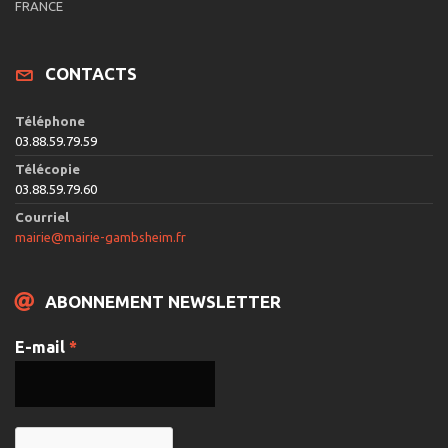
e
FRANCE
s
É
CONTACTS
v
è
Téléphone
n
03.88.59.79.59
e
Télécopie
03.88.59.79.60
m
Courriel
e
mairie@mairie-gambsheim.fr
n
t
ABONNEMENT NEWSLETTER
s
E-mail
*