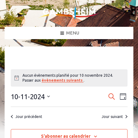
MENU
Aucun évènements planifié pour 10 novembre 2024.
N
Passer aux
évènements suivants
.
o
t
N
R
i
10-11-2024
R
J
c
a
e
e
S
o
e
c
v
é
u
c
h
l
i
r
Jour précédent
Jour suivant
e
e
g
h
c
r
a
t
e
c
i
t
h
o
S’abonner au calendrier
r
i