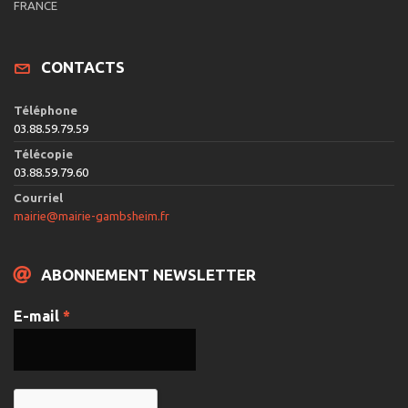
e
FRANCE
v
u
CONTACTS
e
s
Téléphone
É
03.88.59.79.59
v
Télécopie
03.88.59.79.60
è
Courriel
n
mairie@mairie-gambsheim.fr
e
m
ABONNEMENT NEWSLETTER
e
n
E-mail
*
t
s