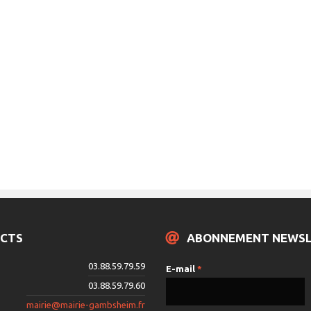
CTS
ABONNEMENT NEWS
03.88.59.79.59
E-mail
*
03.88.59.79.60
mairie@mairie-gambsheim.fr