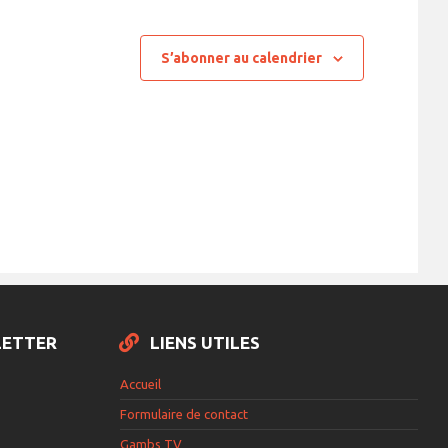
t
S’abonner au calendrier
LETTER
LIENS UTILES
Accueil
Formulaire de contact
Gambs TV