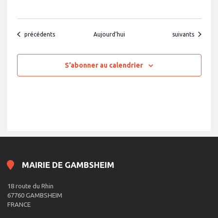
Évènements
Évènements
précédents
Aujourd’hui
suivants
S’abonner au calendrier
MAIRIE DE GAMBSHEIM
18 route du Rhin
67760 GAMBSHEIM
FRANCE