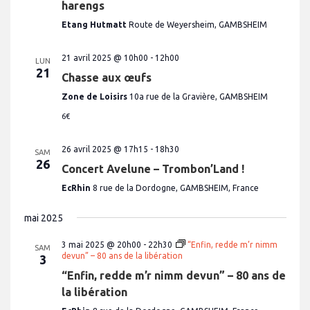
e
harengs
s
Etang Hutmatt
Route de Weyersheim, GAMBSHEIM
É
21 avril 2025 @ 10h00
-
12h00
v
LUN
21
Chasse aux œufs
è
n
Zone de Loisirs
10a rue de la Gravière, GAMBSHEIM
e
6€
m
26 avril 2025 @ 17h15
-
18h30
e
SAM
26
Concert Avelune – Trombon’Land !
n
EcRhin
8 rue de la Dordogne, GAMBSHEIM, France
t
s
mai 2025
3 mai 2025 @ 20h00
-
22h30
“Enfin, redde m’r nimm
SAM
devun” – 80 ans de la libération
3
“Enfin, redde m’r nimm devun” – 80 ans de
la libération