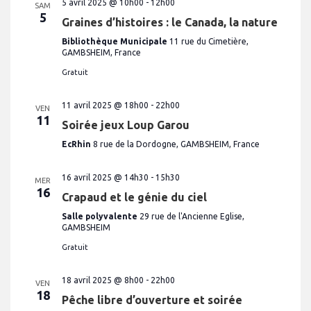
n
5 avril 2025 @ 10h00
-
12h00
SAM
e
v
e
5
d
Graines d’histoires : le Canada, la nature
u
a
t
e
t
Bibliothèque Municipale
11 rue du Cimetière,
n
e
s
GAMBSHEIM, France
.
É
a
Gratuit
v
v
è
11 avril 2025 @ 18h00
-
22h00
i
n
VEN
11
e
Soirée jeux Loup Garou
g
m
EcRhin
8 rue de la Dordogne, GAMBSHEIM, France
a
e
t
n
t
16 avril 2025 @ 14h30
-
15h30
MER
i
16
Crapaud et le génie du ciel
o
Salle polyvalente
29 rue de l'Ancienne Eglise,
n
GAMBSHEIM
d
Gratuit
e
v
18 avril 2025 @ 8h00
-
22h00
VEN
18
u
Pêche libre d’ouverture et soirée