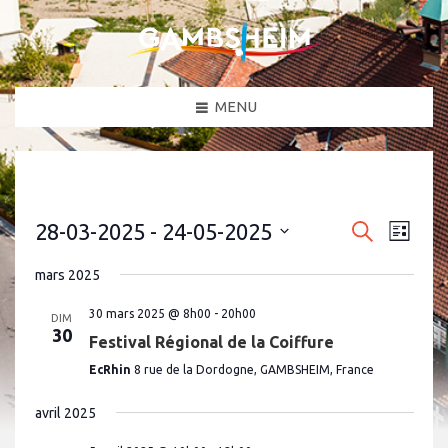
MENU
N
R
28-03-2025
 - 
24-05-2025
R
L
a
e
e
S
i
c
v
é
s
mars 2025
c
h
l
i
t
e
e
g
h
e
c
30 mars 2025 @ 8h00
-
20h00
r
DIM
a
t
30
e
c
Festival Régional de la Coiffure
i
t
h
o
r
i
EcRhin
8 rue de la Dordogne, GAMBSHEIM, France
e
n
o
c
n
e
n
avril 2025
h
z
d
u
e
e