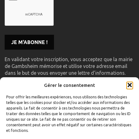
En validant votre inscription, vous acceptez que la mairie
de Gambsheim mémorise et utilise votre adresse email
dans le but de vous envoyer une lettre d’informations.
Gérer le consentement
LIENS UTILES
Pour offrir les meilleures expériences, nous utilisons des technologies
telles que les cookies pour stocker et/ou accéder aux informations des
Accueil
appareils. Le fait de consentir à ces technologies nous permettra de
traiter des données telles que le comportement de navigation ou les ID
Formulaire de contact
uniques sur ce site. Le fait de ne pas consentir ou de retirer son
consentement peut avoir un effet négatif sur certaines caractéristiques
Gambs TV
et fonctions.
Plan du site