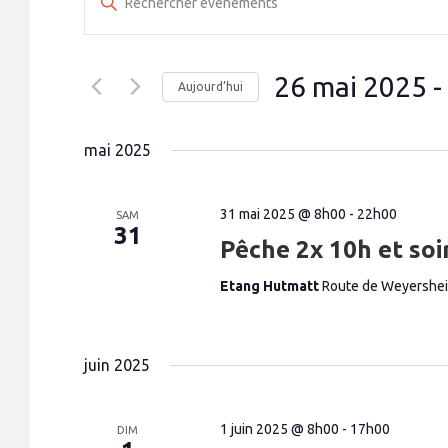
a
e
i
c
s
i
h
r
26 mai 2025
 - 
m
Aujourd’hui
e
o
t
S
r
-
é
c
c
l
mai 2025
l
e
h
é
c
.
t
e
R
i
31 mai 2025 @ 8h00
-
22h00
e
SAM
o
e
c
31
n
Pêche 2x 10h et soi
h
n
t
e
e
r
n
z
Etang Hutmatt
Route de Weyershe
c
u
a
h
n
e
e
v
r
d
É
a
i
juin 2025
v
t
è
e
g
n
.
e
a
m
1 juin 2025 @ 8h00
-
17h00
DIM
t
e