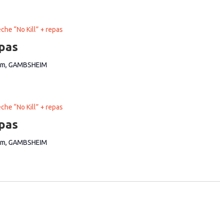
che “No Kill” + repas
epas
im, GAMBSHEIM
che “No Kill” + repas
epas
im, GAMBSHEIM