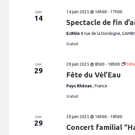
n
t
14 juin 2025 @ 16h00
-
17h00
SAM
14
s
Spectacle de fin d
EcRhin
8 rue de la Dordogne, GAMB
Gratuit
29 juin 2025 @ 8h00
-
18h00
Fête
DIM
29
Fête du Vél’Eau
Pays Rhénan
, France
Gratuit
29 juin 2025 @ 16h00
-
18h00
DIM
29
Concert familial “H