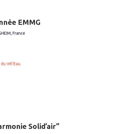
’année EMMG
SHEIM, France
 du Vél’Eau
armonie Solid’air”