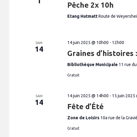
1
n
Pêche 2x 10h
i
t
s
o
p
Etang Hutmatt
Route de Weyershe
a
n
r
m
d
o
e
t
14 juin 2025 @ 10h00
-
12h00
-
SAM
v
14
c
Graines d’histoires
l
u
é
.
e
Bibliothèque Municipale
11 rue d
s
Gratuit
É
v
14 juin 2025 @ 14h00
-
15 juin 2025
è
SAM
14
n
Fête d’Été
e
Zone de Loisirs
10a rue de la Grav
m
Gratuit
e