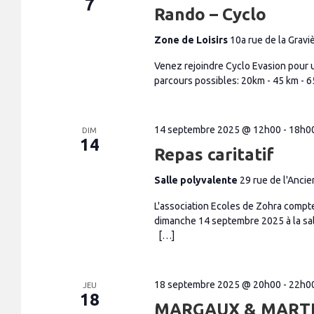
7
Rando – Cyclo
Zone de Loisirs
10a rue de la Grav
Venez rejoindre Cyclo Evasion pour u
parcours possibles: 20km - 45 km - 6
14 septembre 2025 @ 12h00
-
18h0
DIM
14
Repas caritatif
Salle polyvalente
29 rue de l'Anc
L'association Ecoles de Zohra compte 
dimanche 14 septembre 2025 à la sal
[…]
18 septembre 2025 @ 20h00
-
22h0
JEU
18
MARGAUX & MARTIN