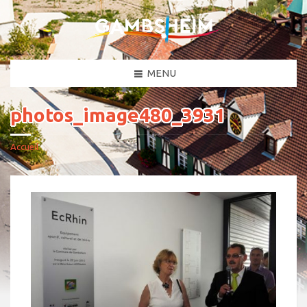
MENU
photos_image480_3931
Accueil