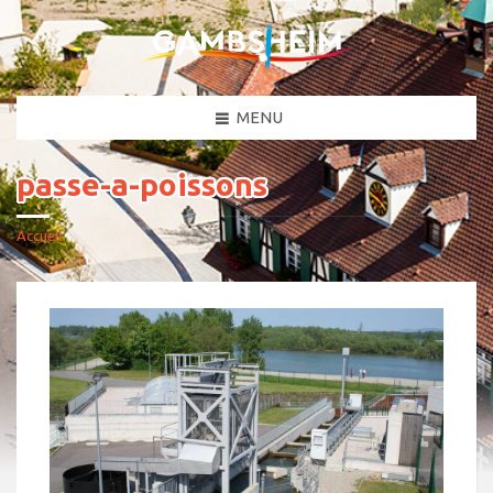
MENU
passe-a-poissons
Accueil