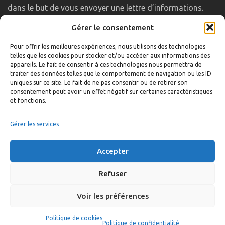
dans le but de vous envoyer une lettre d’informations.
Gérer le consentement
LIENS UTILES
Pour offrir les meilleures expériences, nous utilisons des technologies
telles que les cookies pour stocker et/ou accéder aux informations des
Accueil
appareils. Le fait de consentir à ces technologies nous permettra de
traiter des données telles que le comportement de navigation ou les ID
Formulaire de contact
uniques sur ce site. Le fait de ne pas consentir ou de retirer son
consentement peut avoir un effet négatif sur certaines caractéristiques
Gambs TV
et fonctions.
Plan du site
Mentions légales
Gérer les services
Politique de confidentialité
Accepter
Extranet élu
Politique de cookies
Refuser
Voir les préférences
©
Réalisation:
Anne Vonthron
Politique de cookies
Politique de confidentialité