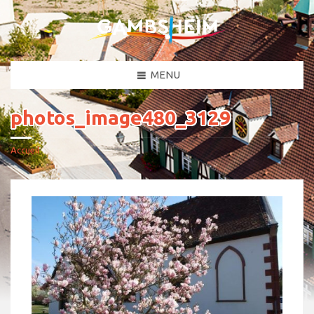
MENU
photos_image480_3129
Accueil