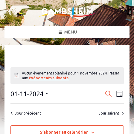
MENU
Aucun évènements planifié pour 1 novembre 2024. Passer
N
aux
évènements suivants
.
o
t
N
R
i
01-11-2024
R
J
c
a
e
e
S
o
e
c
v
é
u
c
h
l
i
r
Jour précédent
Jour suivant
e
e
g
h
c
r
a
t
e
c
i
t
h
o
S’abonner au calendrier
r
i