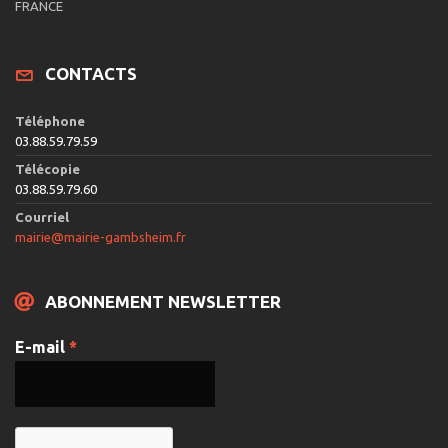
e
FRANCE
v
u
CONTACTS
e
s
Téléphone
É
03.88.59.79.59
v
Télécopie
03.88.59.79.60
è
Courriel
n
mairie@mairie-gambsheim.fr
e
m
ABONNEMENT NEWSLETTER
e
n
E-mail
*
t
s